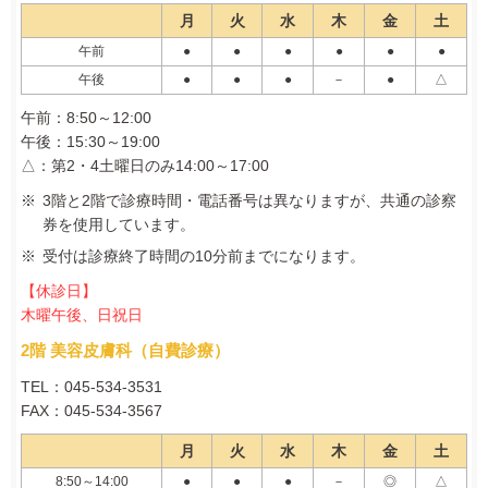
月
火
水
木
金
土
午前
●
●
●
●
●
●
午後
●
●
●
－
●
△
午前：8:50～12:00
午後：15:30～19:00
△：第2・4土曜日のみ14:00～17:00
3階と2階で診療時間・電話番号は異なりますが、共通の診察
券を使用しています。
受付は診療終了時間の10分前までになります。
【休診日】
木曜午後、日祝日
2階 美容皮膚科（自費診療）
TEL：045‐534‐3531
FAX：045-534-3567
月
火
水
木
金
土
8:50～14:00
●
●
●
－
◎
△