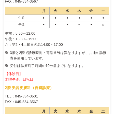
FAX：045-534-3567
月
火
水
木
金
土
午前
●
●
●
●
●
●
午後
●
●
●
－
●
△
午前：8:50～12:00
午後：15:30～19:00
△：第2・4土曜日のみ14:00～17:00
3階と2階で診療時間・電話番号は異なりますが、共通の診察
券を使用しています。
受付は診療終了時間の10分前までになります。
【休診日】
木曜午後、日祝日
2階 美容皮膚科（自費診療）
TEL：045‐534‐3531
FAX：045-534-3567
月
火
水
木
金
土