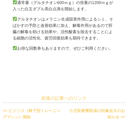
通常量（グルタチオン600ｍｇ）の倍量の1200ｍｇが
入った白玉ダブル美白点滴を開始します。
グルタチオンはメラニン生成阻害作用によるシミ、そ
ばかすの予防と改善効果に加え、解毒作用があるので肝
臓の解毒を助ける効果や、活性酸素を除去することによ
る細胞の活性化、疲労回復効果も期待できます。
お得な回数券もありますので、ぜひご利用ください。
前後の記事へのリンク
<< ビジリス（椅子型トレーニン
小児医療費助成の対象拡大のお
グマシン）開始
知らせ >>