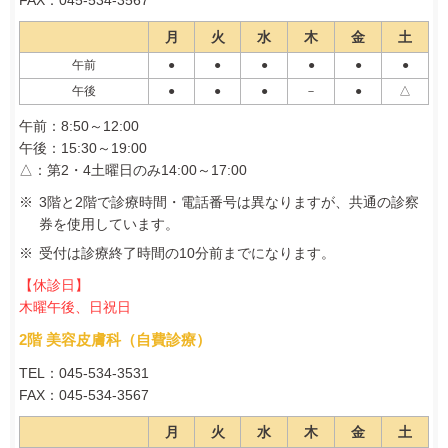
FAX：045-534-3567
月
火
水
木
金
土
午前
●
●
●
●
●
●
午後
●
●
●
－
●
△
午前：8:50～12:00
午後：15:30～19:00
△：第2・4土曜日のみ14:00～17:00
3階と2階で診療時間・電話番号は異なりますが、共通の診察
券を使用しています。
受付は診療終了時間の10分前までになります。
【休診日】
木曜午後、日祝日
2階 美容皮膚科（自費診療）
TEL：045‐534‐3531
FAX：045-534-3567
月
火
水
木
金
土